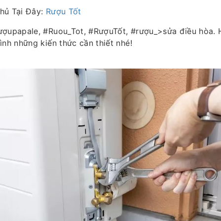
hủ Tại Đây:
Rượu Tốt
ượupapale, #Ruou_Tot, #RượuTốt, #rượu_>sửa điều hòa. 
ình những kiến thức cần thiết nhé!