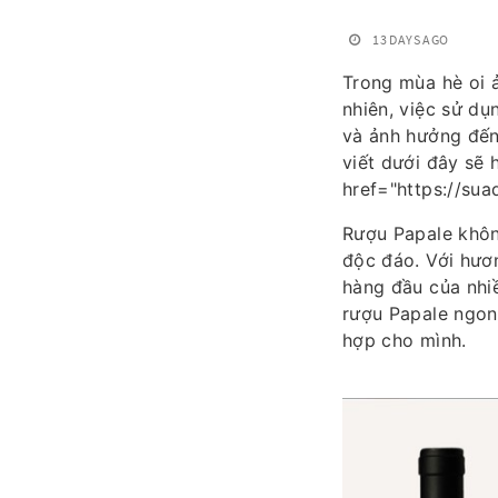
13 DAYS AGO
Trong mùa hè oi ả
nhiên, việc sử d
và ảnh hưởng đến 
viết dưới đây sẽ 
href="https://su
Rượu Papale khôn
độc đáo. Với hươn
hàng đầu của nhiề
rượu Papale ngon
hợp cho mình.