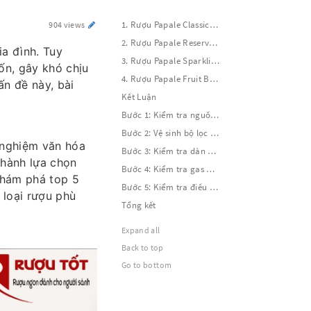
1. Rượu Papale Classic - Hương Vị Truyền Thống
904 views
2. Rượu Papale Reserve - Chất Lượng Đỉnh Cao
ia đình. Tuy
3. Rượu Papale Sparkling - Sự Tươi Mát Rực Rỡ
ốn, gây khó chịu
4. Rượu Papale Fruit Blend - Hương Vị Trái Cây Tươi Mát
ấn đề này, bài
Kết Luận
Bước 1: Kiểm tra nguồn điện
Bước 2: Vệ sinh bộ lọc không khí
 nghiệm văn hóa
Bước 3: Kiểm tra dàn nóng và dàn lạnh
thành lựa chọn
Bước 4: Kiểm tra gas điều hòa
khám phá top 5
Bước 5: Kiểm tra điều khiển và cảm biến nhiệt độ
 loại rượu phù
Tổng kết
Expand all
Back to top
Go to bottom