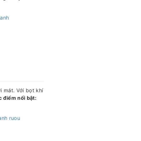
ranh
i mát. Với bọt khí
 điểm nổi bật:
anh ruou