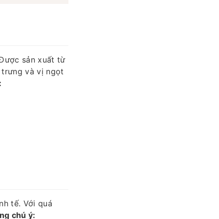
 Được sản xuất từ
 trưng và vị ngọt
:
nh tế. Với quá
ng chú ý: