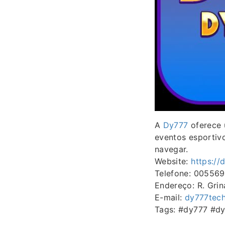
A
Dy777
oferece 
eventos esportivo
navegar.
Website:
https://
Telefone: 00556
Endereço: R. Grin
E-mail:
dy777tec
Tags: #dy777 #dy