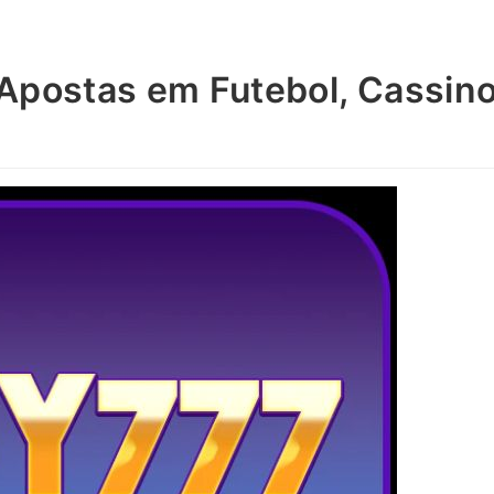
Apostas em Futebol, Cassino