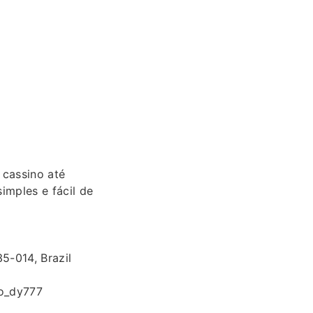
 cassino até
imples e fácil de
5-014, Brazil
ro_dy777