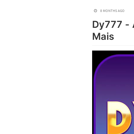
8 MONTHS AGO
Dy777 - 
Mais