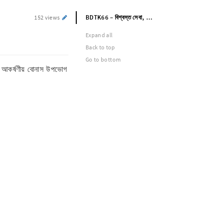
BDTK66 – বিশ্বস্ত সেবা, দ্রুত পেআউট
152 views
Expand all
Back to top
Go to bottom
বং আকর্ষণীয় বোনাস উপভোগ