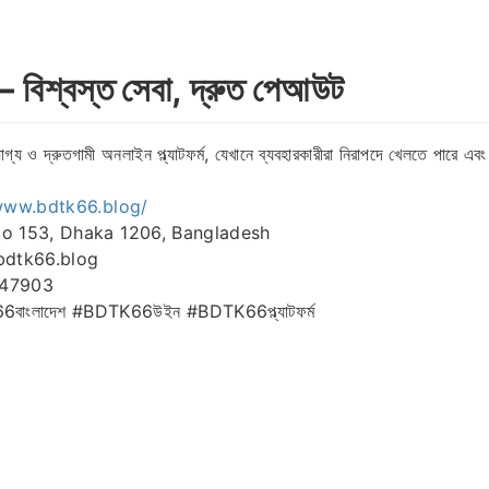
িশ্বস্ত সেবা, দ্রুত পেআউট
গ্য ও দ্রুতগামী অনলাইন প্ল্যাটফর্ম, যেখানে ব্যবহারকারীরা নিরাপদে খেলতে পারে এ
www.bdtk66.blog/
o 153, Dhaka 1206, Bangladesh
bdtk66.blog
447903
ংলাদেশ #BDTK66উইন #BDTK66প্ল্যাটফর্ম