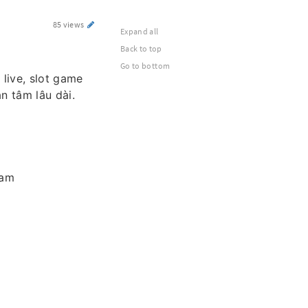
85 views
Expand all
Back to top
Go to bottom
 live, slot game
n tâm lâu dài.
Nam