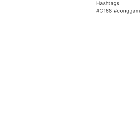
Hashtags
#C168 #conggam