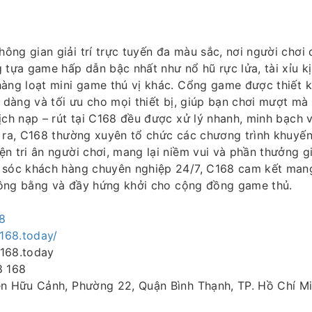
ng gian giải trí trực tuyến đa màu sắc, nơi người chơi
 tựa game hấp dẫn bậc nhất như nổ hũ rực lửa, tài xỉu kị
àng loạt mini game thú vị khác. Cổng game được thiết k
ễ dàng và tối ưu cho mọi thiết bị, giúp bạn chơi mượt mà
dịch nạp – rút tại C168 đều được xử lý nhanh, minh bạch
i ra, C168 thường xuyên tổ chức các chương trình khuyế
n tri ân người chơi, mang lại niềm vui và phần thưởng gi
 sóc khách hàng chuyên nghiệp 24/7, C168 cam kết mang
 công bằng và đầy hứng khởi cho cộng đồng game thủ.
8
c168.today/
168.today
8 168
ễn Hữu Cảnh, Phường 22, Quận Bình Thạnh, TP. Hồ Chí M