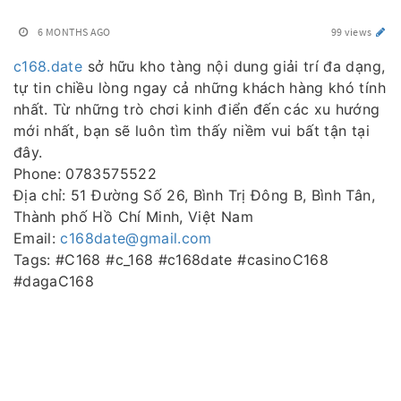
6 MONTHS AGO
99 views
c168.date
sở hữu kho tàng nội dung giải trí đa dạng,
tự tin chiều lòng ngay cả những khách hàng khó tính
nhất. Từ những trò chơi kinh điển đến các xu hướng
mới nhất, bạn sẽ luôn tìm thấy niềm vui bất tận tại
đây.
Phone: 0783575522
Địa chỉ: 51 Đường Số 26, Bình Trị Đông B, Bình Tân,
Thành phố Hồ Chí Minh, Việt Nam
Email:
c168date@gmail.com
Tags: #C168 #c_168 #c168date #casinoC168
#dagaC168