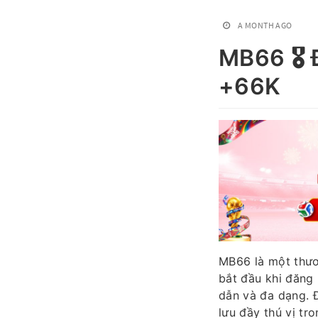
A MONTH AGO
MB66 🎖️
+66K
MB66 là một thươn
bắt đầu khi đăng
dẫn và đa dạng. 
lưu đầy thú vị tro