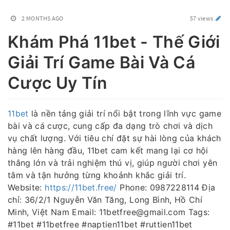
2 MONTHS AGO
57 views
Khám Phá 11bet - Thế Giới
Giải Trí Game Bài Và Cá
Cược Uy Tín
11bet
là nền tảng giải trí nổi bật trong lĩnh vực game
bài và cá cược, cung cấp đa dạng trò chơi và dịch
vụ chất lượng. Với tiêu chí đặt sự hài lòng của khách
hàng lên hàng đầu, 11bet cam kết mang lại cơ hội
thắng lớn và trải nghiệm thú vị, giúp người chơi yên
tâm và tận hưởng từng khoảnh khắc giải trí.
Website:
https://11bet.free/
Phone: 0987228114 Địa
chỉ: 36/2/1 Nguyễn Văn Tăng, Long Bình, Hồ Chí
Minh, Việt Nam Email: 11betfree@gmail.com Tags:
#11bet #11betfree #naptien11bet #ruttien11bet