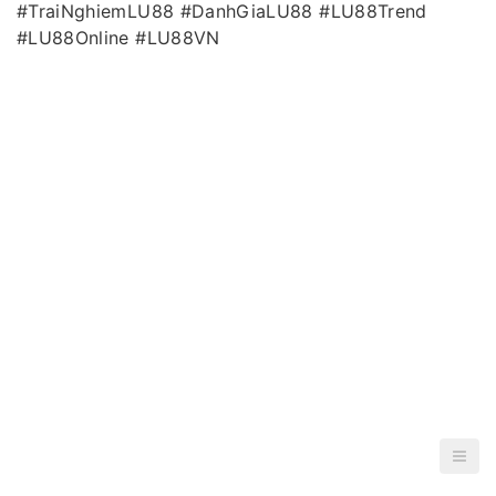
#TraiNghiemLU88 #DanhGiaLU88 #LU88Trend
#LU88Online #LU88VN