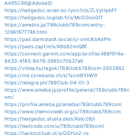
A495C66@AdobeID
https://hedgedoc.eclair.ec-lyon.fr/s/ZLVyHpbFf
https://hedgedoc.logilab.fr/s/McGGooDlT
https://ameblo.jp/789clubb789com/entry-
12961677746.html
https://pad.darmstadt.social/s/-omUkbAdPm
https://pads.zapf.in/s/X8b82nnQBf
https://connect.garmin.com/app/profile/468f914a-
8433-4185-8b78-3965c70b37a6
https://videa.hu/tagok/789clubb789com-2653862
https://md.coredump.ch/s/1zcmBYhW9
https://telegra.ph/789Club-04-01-3
https://www.ameba.jp/profile/general/789clubb789c
om/
https://profile.ameba.jp/ameba/789clubb789com
https://www.themoviedb.org/u/789clubb789com
https://hedgedoc.stusta.de/s/KeIo28jli
https://leetcode.com/u/789clubb789com/
https://hackmd.hub.yt/s/QSYsn2-rq