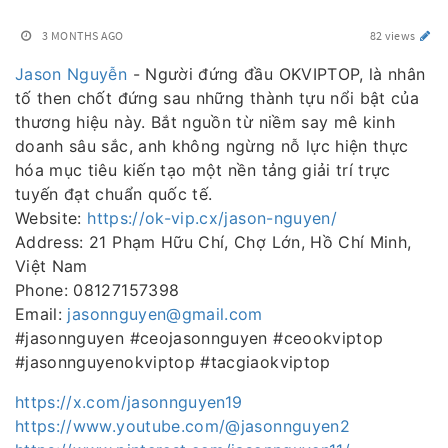
3 MONTHS AGO
82 views
Jason Nguyễn
- Người đứng đầu OKVIPTOP, là nhân
tố then chốt đứng sau những thành tựu nổi bật của
thương hiệu này. Bắt nguồn từ niềm say mê kinh
doanh sâu sắc, anh không ngừng nỗ lực hiện thực
hóa mục tiêu kiến tạo một nền tảng giải trí trực
tuyến đạt chuẩn quốc tế.
Website:
https://ok-vip.cx/jason-nguyen/
Address: 21 Phạm Hữu Chí, Chợ Lớn, Hồ Chí Minh,
Việt Nam
Phone: 08127157398
Email:
jasonnguyen@gmail.com
#jasonnguyen #ceojasonnguyen #ceookviptop
#jasonnguyenokviptop #tacgiaokviptop
https://x.com/jasonnguyen19
https://www.youtube.com/@jasonnguyen2