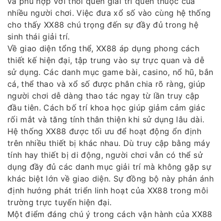
và phù hợp với thói quen giải trí quen thuộc của
nhiều người chơi. Việc đưa xổ số vào cùng hệ thống
cho thấy XX88 chú trọng đến sự đầy đủ trong hệ
sinh thái giải trí.
Về giao diện tổng thể, XX88 áp dụng phong cách
thiết kế hiện đại, tập trung vào sự trực quan và dễ
sử dụng. Các danh mục game bài, casino, nổ hũ, bắn
cá, thể thao và xổ số được phân chia rõ ràng, giúp
người chơi dễ dàng thao tác ngay từ lần truy cập
đầu tiên. Cách bố trí khoa học giúp giảm cảm giác
rối mắt và tăng tính thân thiện khi sử dụng lâu dài.
Hệ thống XX88 được tối ưu để hoạt động ổn định
trên nhiều thiết bị khác nhau. Dù truy cập bằng máy
tính hay thiết bị di động, người chơi vẫn có thể sử
dụng đầy đủ các danh mục giải trí mà không gặp sự
khác biệt lớn về giao diện. Sự đồng bộ này phản ánh
định hướng phát triển linh hoạt của XX88 trong môi
trường trực tuyến hiện đại.
Một điểm đáng chú ý trong cách vận hành của XX88