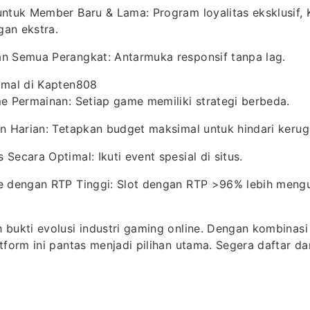
untuk Member Baru & Lama: Program loyalitas eksklusif,
an ekstra.
n Semua Perangkat: Antarmuka responsif tanpa lag.
imal di Kapten808
e Permainan: Setiap game memiliki strategi berbeda.
n Harian: Tetapkan budget maksimal untuk hindari kerug
Secara Optimal: Ikuti event spesial di situs.
e dengan RTP Tinggi: Slot dengan RTP >96% lebih meng
bukti evolusi industri gaming online. Dengan kombinasi
tform ini pantas menjadi pilihan utama. Segera daftar da