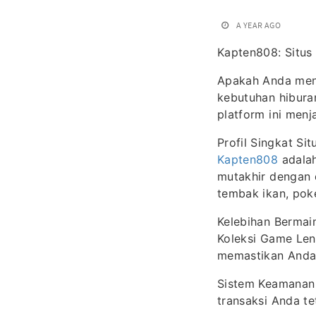
A YEAR AGO
Kapten808: Situs
Apakah Anda menc
kebutuhan hibura
platform ini menj
Profil Singkat Sit
Kapten808
adalah
mutakhir dengan d
tembak ikan, pok
Kelebihan Bermain
Koleksi Game Leng
memastikan Anda 
Sistem Keamanan 
transaksi Anda t