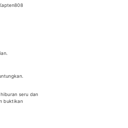
 Kapten808
ian.
untungkan.
 hiburan seru dan
n buktikan