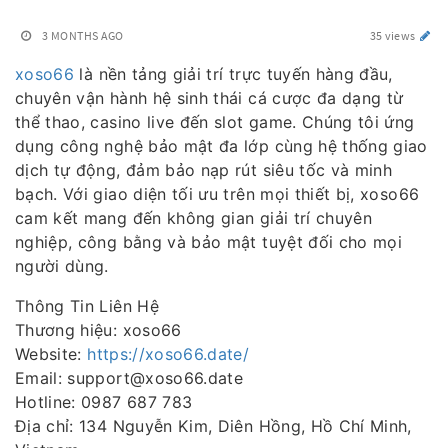
3 MONTHS AGO
35 views
xoso66
là nền tảng giải trí trực tuyến hàng đầu,
chuyên vận hành hệ sinh thái cá cược đa dạng từ
thể thao, casino live đến slot game. Chúng tôi ứng
dụng công nghệ bảo mật đa lớp cùng hệ thống giao
dịch tự động, đảm bảo nạp rút siêu tốc và minh
bạch. Với giao diện tối ưu trên mọi thiết bị, xoso66
cam kết mang đến không gian giải trí chuyên
nghiệp, công bằng và bảo mật tuyệt đối cho mọi
người dùng.
Thông Tin Liên Hệ
Thương hiệu: xoso66
Website:
https://xoso66.date/
Email: support@xoso66.date
Hotline: 0987 687 783
Địa chỉ: 134 Nguyễn Kim, Diên Hồng, Hồ Chí Minh,