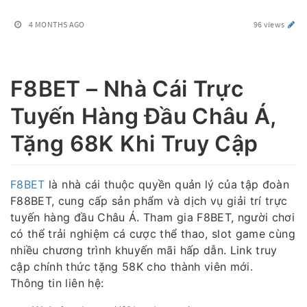
4 MONTHS AGO
96 views
F8BET – Nhà Cái Trực
Tuyến Hàng Đầu Châu Á,
Tặng 68K Khi Truy Cập
F8BET
là nhà cái thuộc quyền quản lý của tập đoàn
F88BET, cung cấp sản phẩm và dịch vụ giải trí trực
tuyến hàng đầu Châu Á. Tham gia F8BET, người chơi
có thể trải nghiệm cá cược thể thao, slot game cùng
nhiều chương trình khuyến mãi hấp dẫn. Link truy
cập chính thức tặng 58K cho thành viên mới.
Thông tin liên hệ: