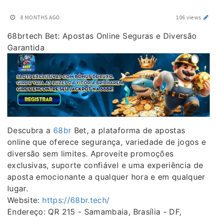
8 MONTHS AGO
106 views
68brtech Bet: Apostas Online Seguras e Diversão
Garantida
Descubra a
68br
Bet, a plataforma de apostas
online que oferece segurança, variedade de jogos e
diversão sem limites. Aproveite promoções
exclusivas, suporte confiável e uma experiência de
aposta emocionante a qualquer hora e em qualquer
lugar.
Website:
https://68br.tech/
Endereço: QR 215 - Samambaia, Brasília - DF,