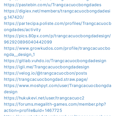
https://pastebin.com/u/Trangcacuocbongdades
https://digiex.net/members/trangcacuocbongdadesi
g.147420/
https://partecipa.poliste.com/profiles/Trangcacuocb
ongdades/activity
https://pics.80px.com/p/trangcacuocbongdadesign/
962920896040442099
https://www.growkudos.com/profile/trangcacuocbo
ngda__design_1
https://gitlab.vuhdo.io/Trangcacuocbongdadesign
https://igli.me/Trangcacuocbongdadesign
https://velog.io/@trangcacuocbon/posts
https://trangcacuocbongdad.straw.page/
https://www.moshpyt.com/user/Trangcacuocbongda
design
https://hukukevi.net/user/trangcacuoc2
https://forums.megalith-games.com/member.php?
action=profile&uid=1467725