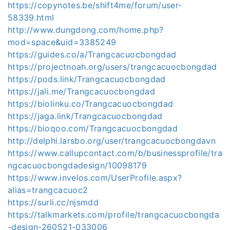
https://copynotes.be/shift4me/forum/user-
58339.html
http://www.dungdong.com/home.php?
mod=space&uid=3385249
https://guides.co/a/Trangcacuocbongdad
https://projectnoah.org/users/trangcacuocbongdad
https://pods.link/Trangcacuocbongdad
https://jali.me/Trangcacuocbongdad
https://biolinku.co/Trangcacuocbongdad
https://jaga.link/Trangcacuocbongdad
https://bioqoo.com/Trangcacuocbongdad
http://delphi.larsbo.org/user/trangcacuocbongdavn
https://www.callupcontact.com/b/businessprofile/tra
ngcacuocbongdadesign/10098179
https://www.invelos.com/UserProfile.aspx?
alias=trangcacuoc2
https://surli.cc/njsmdd
https://talkmarkets.com/profile/trangcacuocbongda
-design-260521-033006