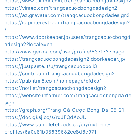
https://www.tumblr.com/trangcacuocbongdadesign2
https://vimeo.com/trangcacuocbongdadesign2
https://az.gravatar.com/trangcacuocbongdadesign2
https://id.pinterest.com/trangcacuocbongdadesign2
/
https://www.doorkeeper.jp/users/trangcacuocbongd
adesign2?locale=en
http://www.genina.com/user/profile/5371737.page
https://trangcacuocbongdadesign2.doorkeeper.jp/
https://justpaste.it/u/trangcacuocbo13
https://coub.com/trangcacuocbongdadesign2
https://pubhtml5.com/homepage/cfdxo/
https://noti.st/trangcacuocbongdadesign2
https://website.informer.com/trangcacuocbongda.de
sign
https://graph.org/Trang-Cá-Cược-Bóng-Đá-05-21
https://doc.gksj.cc/s/rdJFQdAoJU
https://www.completefoods.co/diy/nutrient-
profiles/6a0e81b08639682ce8d6c971