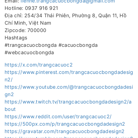
Email:
lienhe.trangcacuocbongda@gmail.com
Hotline: 0937 916 921
Địa chỉ: 254/34 Thái Phiên, Phường 8, Quận 11, Hồ
Chí Minh, Việt Nam
Zipcode: 700000
Hashtags
#trangcacuocbongda #cacuocbongda
#webcacuocbongda
https://x.com/trangcacuoc2
https://www.pinterest.com/trangcacuocbongdadesig
n2/
https://www.youtube.com/@trangcacuocbongdadesi
gn2
https://www.twitch.tv/trangcacuocbongdadesign2/a
bout
https://www.reddit.com/user/trangcacuoc2/
https://500px.com/p/trangcacuocbongdadesign2
https://gravatar.com/trangcacuocbongdadesign2