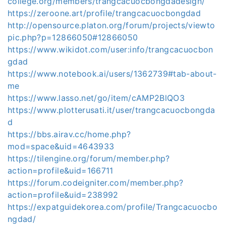
college.org/members/trangcacuocbongdadesign/
https://zeroone.art/profile/trangcacuocbongdad
http://opensource.platon.org/forum/projects/viewto
pic.php?p=12866050#12866050
https://www.wikidot.com/user:info/trangcacuocbon
gdad
https://www.notebook.ai/users/1362739#tab-about-
me
https://www.lasso.net/go/item/cAMP2BlQO3
https://www.plotterusati.it/user/trangcacuocbongda
d
https://bbs.airav.cc/home.php?
mod=space&uid=4643933
https://tilengine.org/forum/member.php?
action=profile&uid=166711
https://forum.codeigniter.com/member.php?
action=profile&uid=238992
https://expatguidekorea.com/profile/Trangcacuocbo
ngdad/