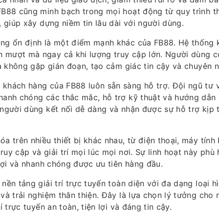
 FB88 cũng minh bạch trong mọi hoạt động từ quy trình t
i, giúp xây dựng niềm tin lâu dài với người dùng.
ộng ổn định là một điểm mạnh khác của FB88. Hệ thống
 mượt mà ngay cả khi lượng truy cập lớn. Người dùng c
 mà không gặp gián đoạn, tạo cảm giác tin cậy và chuyên 
 khách hàng của FB88 luôn sẵn sàng hỗ trợ. Đội ngũ tư 
nhanh chóng các thắc mắc, hỗ trợ kỹ thuật và hướng dẫn
 người dùng kết nối dễ dàng và nhận được sự hỗ trợ kịp t
óa trên nhiều thiết bị khác nhau, từ điện thoại, máy tính
ruy cập và giải trí mọi lúc mọi nơi. Sự linh hoạt này phù 
n lợi và nhanh chóng được ưu tiên hàng đầu.
 nền tảng giải trí trực tuyến toàn diện với đa dạng loại h
 và trải nghiệm thân thiện. Đây là lựa chọn lý tưởng cho
rí trực tuyến an toàn, tiện lợi và đáng tin cậy.