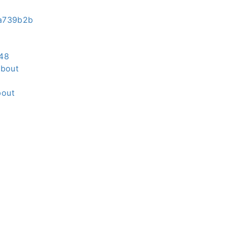
da739b2b
448
about
bout