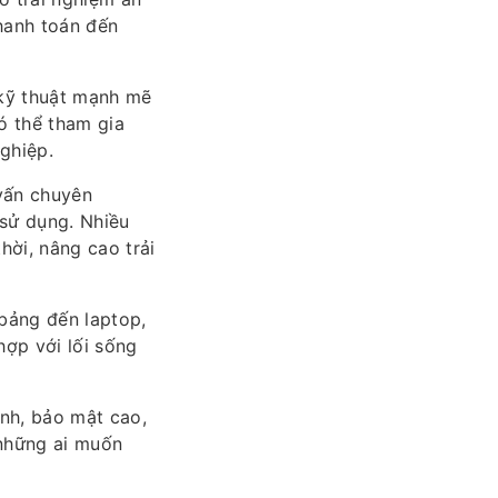
hanh toán đến
 kỹ thuật mạnh mẽ
ó thể tham gia
nghiệp.
vấn chuyên
 sử dụng. Nhiều
hời, nâng cao trải
 bảng đến laptop,
hợp với lối sống
ình, bảo mật cao,
 những ai muốn