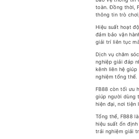
toàn. Đồng thời,
thông tin trò chơ
Hiệu suất hoạt đ
đảm bảo vận hành
giải trí liên tục
Dịch vụ chăm sóc
nghiệp giải đáp 
kênh liên hệ giúp
nghiệm tổng thể.
FB88 còn tối ưu h
giúp người dùng t
hiện đại, nơi tiệ
Tổng thể, FB88 là
hiệu suất ổn định
trải nghiệm giải t