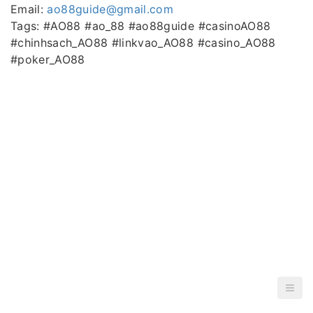
Email:
ao88guide@gmail.com
Tags: #AO88 #ao_88 #ao88guide #casinoAO88
#chinhsach_AO88 #linkvao_AO88 #casino_AO88
#poker_AO88