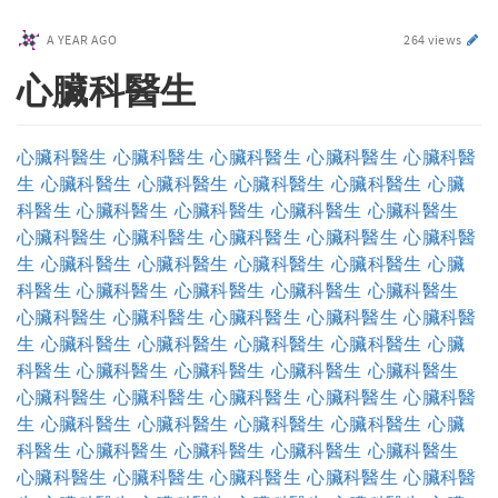
A YEAR AGO
264 views
心臟科醫生
心臟科醫生
心臟科醫生
心臟科醫生
心臟科醫生
心臟科醫
生
心臟科醫生
心臟科醫生
心臟科醫生
心臟科醫生
心臟
科醫生
心臟科醫生
心臟科醫生
心臟科醫生
心臟科醫生
心臟科醫生
心臟科醫生
心臟科醫生
心臟科醫生
心臟科醫
生
心臟科醫生
心臟科醫生
心臟科醫生
心臟科醫生
心臟
科醫生
心臟科醫生
心臟科醫生
心臟科醫生
心臟科醫生
心臟科醫生
心臟科醫生
心臟科醫生
心臟科醫生
心臟科醫
生
心臟科醫生
心臟科醫生
心臟科醫生
心臟科醫生
心臟
科醫生
心臟科醫生
心臟科醫生
心臟科醫生
心臟科醫生
心臟科醫生
心臟科醫生
心臟科醫生
心臟科醫生
心臟科醫
生
心臟科醫生
心臟科醫生
心臟科醫生
心臟科醫生
心臟
科醫生
心臟科醫生
心臟科醫生
心臟科醫生
心臟科醫生
心臟科醫生
心臟科醫生
心臟科醫生
心臟科醫生
心臟科醫