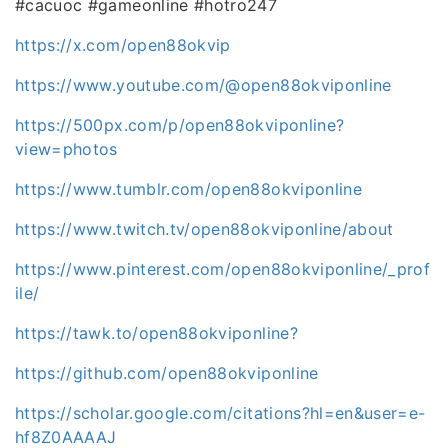
#cacuoc #gameonline #hotro247
https://x.com/open88okvip
https://www.youtube.com/@open88okviponline
https://500px.com/p/open88okviponline?
view=photos
https://www.tumblr.com/open88okviponline
https://www.twitch.tv/open88okviponline/about
https://www.pinterest.com/open88okviponline/_prof
ile/
https://tawk.to/open88okviponline?
https://github.com/open88okviponline
https://scholar.google.com/citations?hl=en&user=e-
hf8Z0AAAAJ