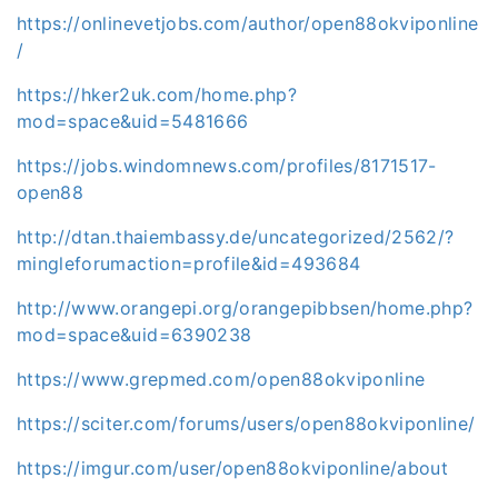
https://onlinevetjobs.com/author/open88okviponline
/
https://hker2uk.com/home.php?
mod=space&uid=5481666
https://jobs.windomnews.com/profiles/8171517-
open88
http://dtan.thaiembassy.de/uncategorized/2562/?
mingleforumaction=profile&id=493684
http://www.orangepi.org/orangepibbsen/home.php?
mod=space&uid=6390238
https://www.grepmed.com/open88okviponline
https://sciter.com/forums/users/open88okviponline/
https://imgur.com/user/open88okviponline/about