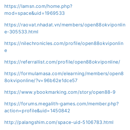
https://lamsn.com/home.php?
mod=space&uid=1969533
https://raovat.nhadat.vn/members/open88okviponlin
e-305533.html
https://nilechronicles.com/profile/open88okviponlin
e
https://referrallist.com/profile/open88okviponline/
https://formulamasa.com/elearning/members/open8
8okviponline/?v=96b62e1dce57
https://www.ybookmarking.com/story/open88-9
https://forums.megalith-games.com/member.php?
action=profile&uid=1450842
http://palangshim.com/space-uid-5106783.html