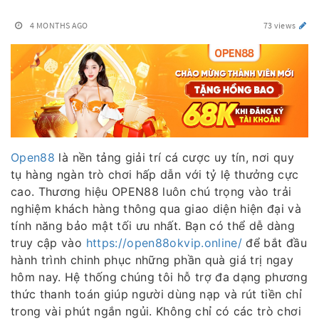
4 MONTHS AGO
73 views
Open88
là nền tảng giải trí cá cược uy tín, nơi quy
tụ hàng ngàn trò chơi hấp dẫn với tỷ lệ thưởng cực
cao. Thương hiệu OPEN88 luôn chú trọng vào trải
nghiệm khách hàng thông qua giao diện hiện đại và
tính năng bảo mật tối ưu nhất. Bạn có thể dễ dàng
truy cập vào
https://open88okvip.online/
để bắt đầu
hành trình chinh phục những phần quà giá trị ngay
hôm nay. Hệ thống chúng tôi hỗ trợ đa dạng phương
thức thanh toán giúp người dùng nạp và rút tiền chỉ
trong vài phút ngắn ngủi. Không chỉ có các trò chơi