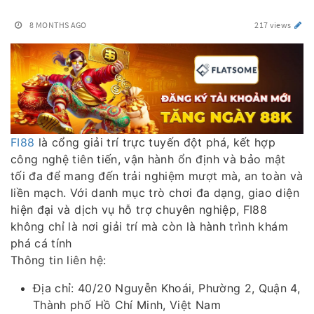
8 MONTHS AGO
217 views
FI88
là cổng giải trí trực tuyến đột phá, kết hợp
công nghệ tiên tiến, vận hành ổn định và bảo mật
tối đa để mang đến trải nghiệm mượt mà, an toàn và
liền mạch. Với danh mục trò chơi đa dạng, giao diện
hiện đại và dịch vụ hỗ trợ chuyên nghiệp, FI88
không chỉ là nơi giải trí mà còn là hành trình khám
phá cá tính
Thông tin liên hệ:
Địa chỉ: 40/20 Nguyễn Khoái, Phường 2, Quận 4,
Thành phố Hồ Chí Minh, Việt Nam