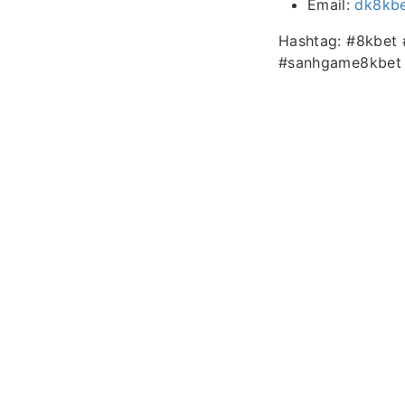
Email:
dk8kb
Hashtag: #8kbet
#sanhgame8kbet