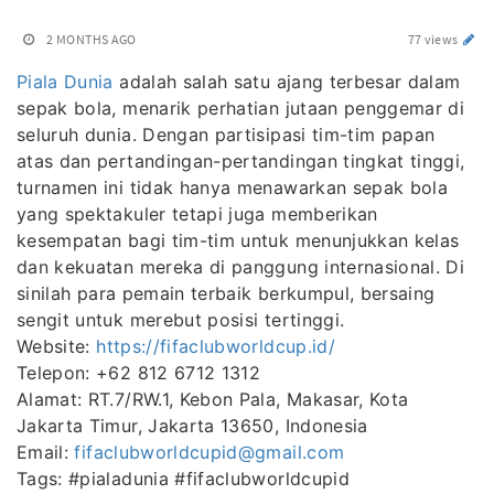
2 MONTHS AGO
77 views
Piala Dunia
adalah salah satu ajang terbesar dalam
sepak bola, menarik perhatian jutaan penggemar di
seluruh dunia. Dengan partisipasi tim-tim papan
atas dan pertandingan-pertandingan tingkat tinggi,
turnamen ini tidak hanya menawarkan sepak bola
yang spektakuler tetapi juga memberikan
kesempatan bagi tim-tim untuk menunjukkan kelas
dan kekuatan mereka di panggung internasional. Di
sinilah para pemain terbaik berkumpul, bersaing
sengit untuk merebut posisi tertinggi.
Website:
https://fifaclubworldcup.id/
Telepon: +62 812 6712 1312
Alamat: RT.7/RW.1, Kebon Pala, Makasar, Kota
Jakarta Timur, Jakarta 13650, Indonesia
Email:
fifaclubworldcupid@gmail.com
Tags: #pialadunia #fifaclubworldcupid