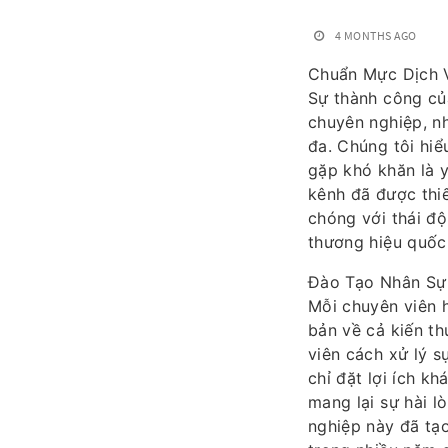
4 MONTHS AGO
Chuẩn Mực Dịch 
Sự thành công củ
chuyên nghiệp, n
đa. Chúng tôi hiể
gặp khó khăn là y
kênh đã được thi
chóng với thái độ
thương hiệu quốc 
Đào Tạo Nhân Sự
Mỗi chuyên viên h
bản về cả kiến th
viên cách xử lý 
chỉ đặt lợi ích k
mang lại sự hài l
nghiệp này đã tạo