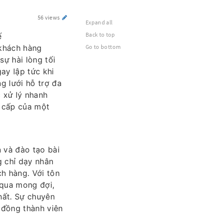
56 views
Expand all
Back to top
ế
 khách hàng
Go to bottom
sự hài lòng tối
ay lập tức khi
g lưới hỗ trợ đa
 xử lý nhanh
g cấp của một
n và đào tạo bài
g chỉ dạy nhân
h hàng. Với tôn
 qua mong đợi,
hất. Sự chuyên
 đồng thành viên