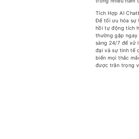
trong nhiều năm 
Tích Hợp AI Cha
Để tối ưu hóa sự 
hồi tự động tích 
thường gặp ngay l
sàng 24/7 để xử 
đại và sự tinh tế
biến mọi thắc mắc
được trân trọng 