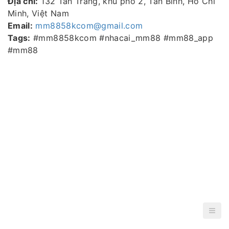
Địa chỉ:
132 Tân Trang, khu phố 2, Tân Bình, Hồ Chí
Minh, Việt Nam
Email:
mm8858kcom@gmail.com
Tags:
#mm8858kcom #nhacai_mm88 #mm88_app
#mm88