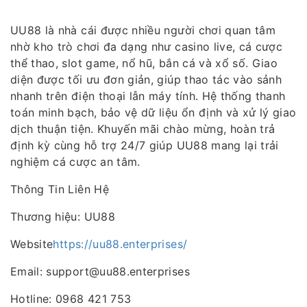
UU88 là nhà cái được nhiều người chơi quan tâm
nhờ kho trò chơi đa dạng như casino live, cá cược
thể thao, slot game, nổ hũ, bắn cá và xổ số. Giao
diện được tối ưu đơn giản, giúp thao tác vào sảnh
nhanh trên điện thoại lẫn máy tính. Hệ thống thanh
toán minh bạch, bảo vệ dữ liệu ổn định và xử lý giao
dịch thuận tiện. Khuyến mãi chào mừng, hoàn trả
định kỳ cùng hỗ trợ 24/7 giúp UU88 mang lại trải
nghiệm cá cược an tâm.
Thông Tin Liên Hệ
Thương hiệu: UU88
Website
https://uu88.enterprises/
Email: support@uu88.enterprises
Hotline: 0968 421 753