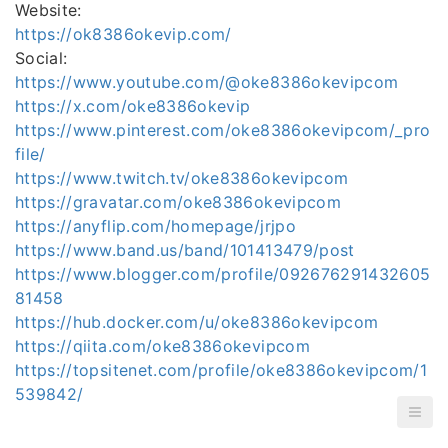
Website:
https://ok8386okevip.com/
Social:
https://www.youtube.com/@oke8386okevipcom
https://x.com/oke8386okevip
https://www.pinterest.com/oke8386okevipcom/_pro
file/
https://www.twitch.tv/oke8386okevipcom
https://gravatar.com/oke8386okevipcom
https://anyflip.com/homepage/jrjpo
https://www.band.us/band/101413479/post
https://www.blogger.com/profile/092676291432605
81458
https://hub.docker.com/u/oke8386okevipcom
https://qiita.com/oke8386okevipcom
https://topsitenet.com/profile/oke8386okevipcom/1
539842/