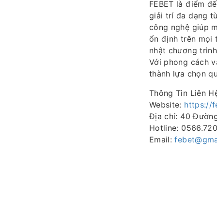
FEBET là điểm đến
giải trí đa dạng 
công nghệ giúp mọ
ổn định trên mọi 
nhật chương trìn
Với phong cách v
thành lựa chọn q
Thông Tin Liên H
Website:
https://f
Địa chỉ: 40 Đườn
Hotline: 0566.72
Email:
febet@gma