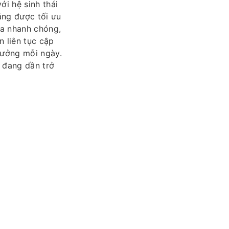
ới hệ sinh thái
ảng được tối ưu
ra nhanh chóng,
n liên tục cập
hưởng mỗi ngày.
 đang dần trở