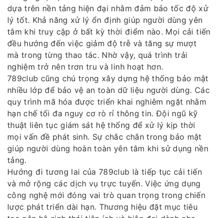
dựa trên nền tảng hiện đại nhằm đảm bảo tốc độ xử
lý tốt. Khả năng xử lý ổn định giúp người dùng yên
tâm khi truy cập ở bất kỳ thời điểm nào. Mọi cải tiến
đều hướng đến việc giảm độ trễ và tăng sự mượt
mà trong từng thao tác. Nhờ vậy, quá trình trải
nghiệm trở nên trơn tru và linh hoạt hơn.
789club cũng chú trọng xây dựng hệ thống bảo mật
nhiều lớp để bảo vệ an toàn dữ liệu người dùng. Các
quy trình mã hóa được triển khai nghiêm ngặt nhằm
hạn chế tối đa nguy cơ rò rỉ thông tin. Đội ngũ kỹ
thuật liên tục giám sát hệ thống để xử lý kịp thời
mọi vấn đề phát sinh. Sự chắc chắn trong bảo mật
giúp người dùng hoàn toàn yên tâm khi sử dụng nền
tảng.
Hướng đi tương lai của 789club là tiếp tục cải tiến
và mở rộng các dịch vụ trực tuyến. Việc ứng dụng
công nghệ mới đóng vai trò quan trọng trong chiến
lược phát triển dài hạn. Thương hiệu đặt mục tiêu