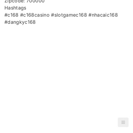
Zipcode: 700000
Hashtags
#c168 #c168casino #slotgamec168 #nhacaic168
#dangkyc168