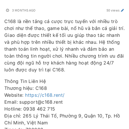
3 MONTHS AGO
50 views
C168 là nền tảng cá cược trực tuyến với nhiều trò
chơi như thể thao, game bài, nổ hũ và bắn cá giải trí.
Giao diện được thiết kế tối ưu giúp thao tác nhanh
và phù hợp trên nhiều thiết bị khác nhau. Hệ thống
thanh toán linh hoạt, xử lý nhanh và đảm bảo an
toàn thông tin người chơi. Nhiều chương trình ưu đãi
cùng đội ngũ hỗ trợ khách hàng hoạt động 24/7
luôn được duy trì tại C168.
Thông Tin Liên Hệ
Thương hiệu: C168
Website:
https://c168.rent/
Email: support@c168.rent
Hotline: 0938 462 715
Địa chỉ: 265 Lý Thái Tổ, Phường 9, Quận 10, Tp. Hồ
Chí Minh, Việt Nam