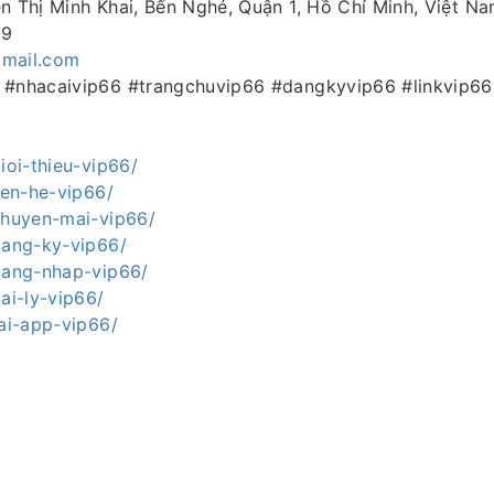
n Thị Minh Khai, Bến Nghé, Quận 1, Hồ Chí Minh, Việt N
89
mail.com
 #nhacaivip66 #trangchuvip66 #dangkyvip66 #linkvip6
gioi-thieu-vip66/
lien-he-vip66/
/khuyen-mai-vip66/
dang-ky-vip66/
/dang-nhap-vip66/
dai-ly-vip66/
tai-app-vip66/