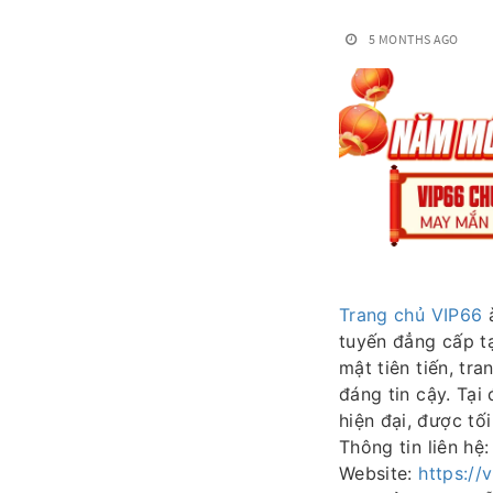
5 MONTHS AGO
Trang chủ VIP66
à
tuyến đẳng cấp t
mật tiên tiến, tr
đáng tin cậy. Tại
hiện đại, được tố
Thông tin liên hệ:
Website:
https://