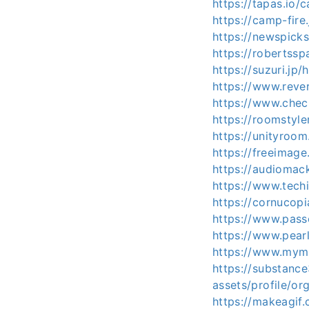
https://tapas.io/
https://camp-fire.
https://newspick
https://robertssp
https://suzuri.jp/
https://www.reve
https://www.chec
https://roomstyle
https://unityroo
https://freeimage
https://audiomac
https://www.tech
https://cornucopi
https://www.pass
https://www.pear
https://www.mymi
https://substan
assets/profile/
https://makeagif