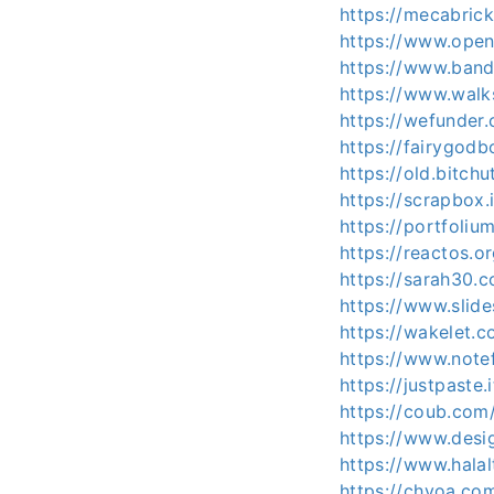
https://mecabrick
https://www.openr
https://www.band
https://www.walk
https://wefunder.
https://fairygodb
https://old.bitc
https://scrapbox.
https://portfoliu
https://reactos.
https://sarah30.c
https://www.slid
https://wakelet.
https://www.not
https://justpaste.
https://coub.com/
https://www.desi
https://www.halal
https://chyoa.com