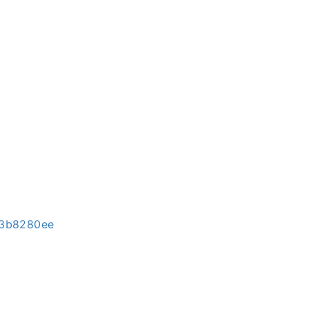
93b8280ee