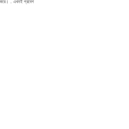
ত করে। . এখনই প্রবেশ