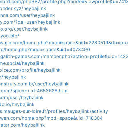
inord.com/phpBB2/profile.php?mode=viewprofile&u=741
nder.xyz/heybajiink
inna.com/user/heybajiink
ky.com/?qa=user/heybajiink
bo.org/user/heybajiink
.yoo.bio/
eiwujin.com/home.php?mod=space&uid=2280519&do=pro
av.cc/home.php?mod=space&uid=4073490
egalith-games.com/member.php?action=profile&uid=142
hme.social/heybajiink
voice.com/profile/heybajiink
m/heybajiink
onstrufy.com.br/user/heybajiink
m.com/space-uid-4653628.html
com/user/heybajiink
do.io/heybajiink
s.mauges-sur-loire.fr/profiles/heybajiink/activity
aywan.com/home.php?mod=space&uid=718304
vatar.com/heybajiink