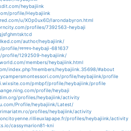
kdit.com/heybajiink
com/profile/Heybajiink
ared.com/u/XOp0ux6D/larondabyron.html
erncity.com/profiles/7392563-heybaji
/qjsfghmtsktcd
lked.com/author/heybajiink/
/profile/বকমকর-heybaji-681637
g/profile/1292509-heybajiink/
l-world.com/members/heybajiink.html
com/index.php?members/heybajiink.35698/#about
ycampersmontessori.com/profile/heybajiink/profile
gi.wixsite.com/pmbpf/profile/heybajiink/profile
hange.ning.com/profile/heybaji
dim.org/profiles/heybajiink/activity
u.com/Profile/heybajiink/Latest/
rimariatm.ro/profiles/heybajiink/activity
ioncitoyenne.rillieuxlapape.fr/profiles/heybajiink/activity
ks.io/cassymarion81-kni