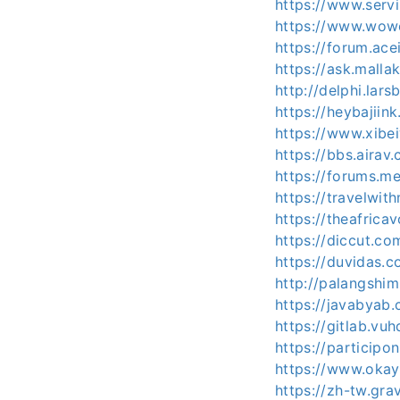
https://www.serv
https://www.wowo
https://forum.ace
https://ask.malla
http://delphi.lars
https://heybajiink
https://www.xib
https://bbs.air
https://forums.m
https://travelwit
https://theafrica
https://diccut.co
https://duvidas.c
http://palangshi
https://javabyab.
https://gitlab.vuh
https://participon
https://www.ok
https://zh-tw.gra