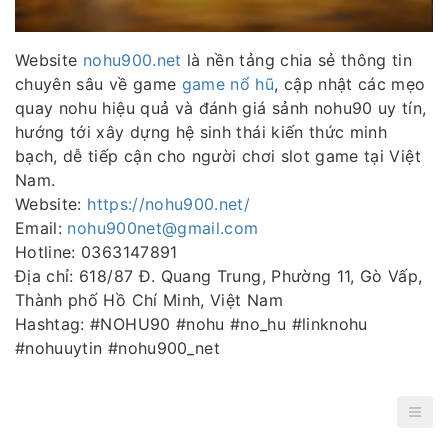
Website
nohu900.net
là nền tảng chia sẻ thông tin
chuyên sâu về game
game nổ hũ
, cập nhật các mẹo
quay nohu hiệu quả và đánh giá sảnh nohu90 uy tín,
hướng tới xây dựng hệ sinh thái kiến thức minh
bạch, dễ tiếp cận cho người chơi slot game tại Việt
Nam.
Website:
https://nohu900.net/
Email:
nohu900net@gmail.com
Hotline: 0363147891
Địa chỉ: 618/87 Đ. Quang Trung, Phường 11, Gò Vấp,
Thành phố Hồ Chí Minh, Việt Nam
Hashtag: #NOHU90 #nohu #no_hu #linknohu
#nohuuytin #nohu900_net