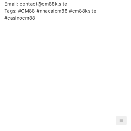
Email: contact@cm88k.site
Tags: #CM88 #nhacaicm88 #cm88ksite
#casinocm88