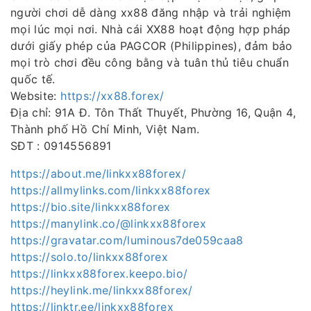
người chơi dễ dàng xx88 đăng nhập và trải nghiệm
mọi lúc mọi nơi. Nhà cái XX88 hoạt động hợp pháp
dưới giấy phép của PAGCOR (Philippines), đảm bảo
mọi trò chơi đều công bằng và tuân thủ tiêu chuẩn
quốc tế.
Website:
https://xx88.forex/
Địa chỉ: 91A Đ. Tôn Thất Thuyết, Phường 16, Quận 4,
Thành phố Hồ Chí Minh, Việt Nam.
SĐT : 0914556891
https://about.me/linkxx88forex/
https://allmylinks.com/linkxx88forex
https://bio.site/linkxx88forex
https://manylink.co/@linkxx88forex
https://gravatar.com/luminous7de059caa8
https://solo.to/linkxx88forex
https://linkxx88forex.keepo.bio/
https://heylink.me/linkxx88forex/
https://linktr.ee/linkxx88forex