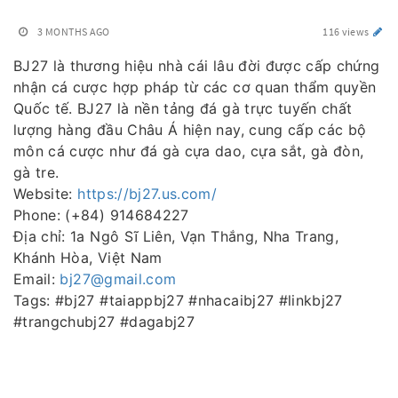
3 MONTHS AGO
116 views
BJ27 là thương hiệu nhà cái lâu đời được cấp chứng
nhận cá cược hợp pháp từ các cơ quan thẩm quyền
Quốc tế. BJ27 là nền tảng đá gà trực tuyến chất
lượng hàng đầu Châu Á hiện nay, cung cấp các bộ
môn cá cược như đá gà cựa dao, cựa sắt, gà đòn,
gà tre.
Website:
https://bj27.us.com/
Phone: (+84) 914684227
Địa chỉ: 1a Ngô Sĩ Liên, Vạn Thắng, Nha Trang,
Khánh Hòa, Việt Nam
Email:
bj27@gmail.com
Tags: #bj27 #taiappbj27 #nhacaibj27 #linkbj27
#trangchubj27 #dagabj27