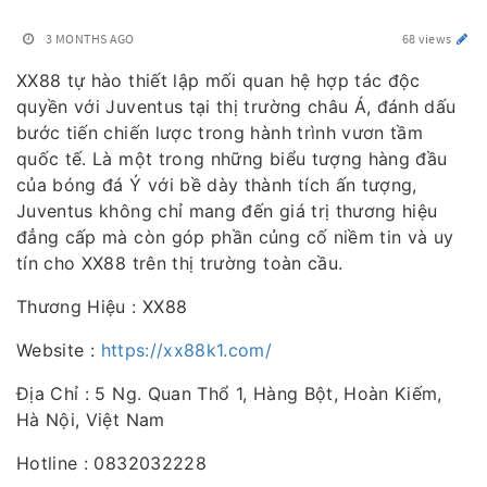
3 MONTHS AGO
68 views
XX88 tự hào thiết lập mối quan hệ hợp tác độc
quyền với Juventus tại thị trường châu Á, đánh dấu
bước tiến chiến lược trong hành trình vươn tầm
quốc tế. Là một trong những biểu tượng hàng đầu
của bóng đá Ý với bề dày thành tích ấn tượng,
Juventus không chỉ mang đến giá trị thương hiệu
đẳng cấp mà còn góp phần củng cố niềm tin và uy
tín cho XX88 trên thị trường toàn cầu.
Thương Hiệu : XX88
Website :
https://xx88k1.com/
Địa Chỉ : 5 Ng. Quan Thổ 1, Hàng Bột, Hoàn Kiếm,
Hà Nội, Việt Nam
Hotline : 0832032228