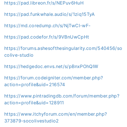
https://pad.libreon.fr/s/NEPuv6HuH
https://pad.funkwhale.audio/s/1ziq15TyA
https://md.coredump.ch/s/NjTwCl-wF-
https://pad.codefor.fr/s/9VBnUwCpHt
https://forums.ashesofthesingularity.com/540456/so
colive-studio
https://hedgedoc.envs.net/s/pBnxPOhQIW
https://forum.codeigniter.com/member.php?
action=profile&uid=216574
https://www.pintradingdb.com/forum/member.php?
action=profile&uid=128911
https://www.itchyforum.com/en/member.php?
373879-socolivestudio2