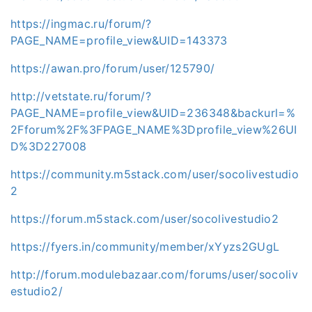
https://ingmac.ru/forum/?
PAGE_NAME=profile_view&UID=143373
https://awan.pro/forum/user/125790/
http://vetstate.ru/forum/?
PAGE_NAME=profile_view&UID=236348&backurl=%
2Fforum%2F%3FPAGE_NAME%3Dprofile_view%26UI
D%3D227008
https://community.m5stack.com/user/socolivestudio
2
https://forum.m5stack.com/user/socolivestudio2
https://fyers.in/community/member/xYyzs2GUgL
http://forum.modulebazaar.com/forums/user/socoliv
estudio2/