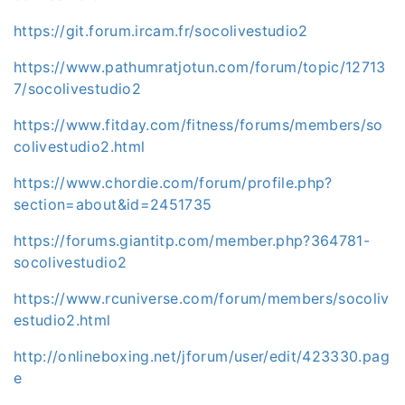
https://git.forum.ircam.fr/socolivestudio2
https://www.pathumratjotun.com/forum/topic/12713
7/socolivestudio2
https://www.fitday.com/fitness/forums/members/so
colivestudio2.html
https://www.chordie.com/forum/profile.php?
section=about&id=2451735
https://forums.giantitp.com/member.php?364781-
socolivestudio2
https://www.rcuniverse.com/forum/members/socoliv
estudio2.html
http://onlineboxing.net/jforum/user/edit/423330.pag
e