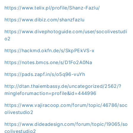
https://www.telix.pl/profile/Shanz-Fazlu/
https://www.dibiz.com/shanzfazlu
https://www.divephotoguide.com/user/socolivestudi
o2
https://hackmd.okfn.de/s/SkpPEkVS-x
https://notes.bmcs.one/s/D1Fo2A0Na
https://pads.zapf.in/s/o5q96-vuYh
http://dtan.thaiembassy.de/uncategorized/2562/?
mingleforumaction=profile&id=444996
https://www.vajiracoop.com/forum/topic/46786/soc
olivestudio2
https://www.dideadesign.com/forum/topic/19065/so
colivestudio2