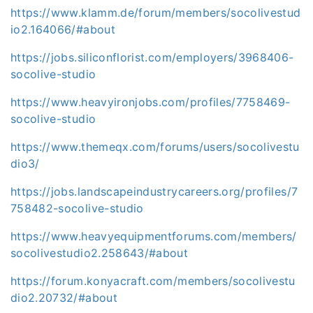
https://www.klamm.de/forum/members/socolivestud
io2.164066/#about
https://jobs.siliconflorist.com/employers/3968406-
socolive-studio
https://www.heavyironjobs.com/profiles/7758469-
socolive-studio
https://www.themeqx.com/forums/users/socolivestu
dio3/
https://jobs.landscapeindustrycareers.org/profiles/7
758482-socolive-studio
https://www.heavyequipmentforums.com/members/
socolivestudio2.258643/#about
https://forum.konyacraft.com/members/socolivestu
dio2.20732/#about