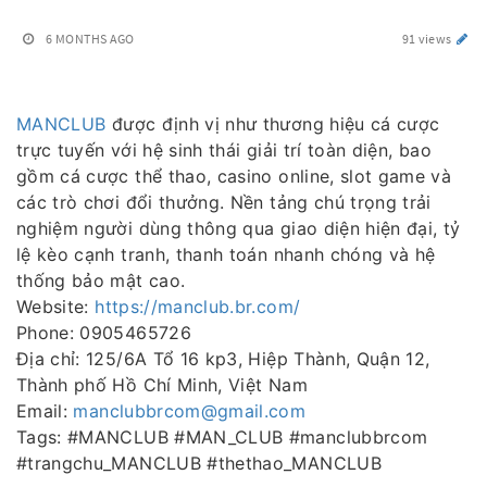
6 MONTHS AGO
91 views
MANCLUB
được định vị như thương hiệu cá cược
trực tuyến với hệ sinh thái giải trí toàn diện, bao
gồm cá cược thể thao, casino online, slot game và
các trò chơi đổi thưởng. Nền tảng chú trọng trải
nghiệm người dùng thông qua giao diện hiện đại, tỷ
lệ kèo cạnh tranh, thanh toán nhanh chóng và hệ
thống bảo mật cao.
Website:
https://manclub.br.com/
Phone: 0905465726
Địa chỉ: 125/6A Tổ 16 kp3, Hiệp Thành, Quận 12,
Thành phố Hồ Chí Minh, Việt Nam
Email:
manclubbrcom@gmail.com
Tags: #MANCLUB #MAN_CLUB #manclubbrcom
#trangchu_MANCLUB #thethao_MANCLUB