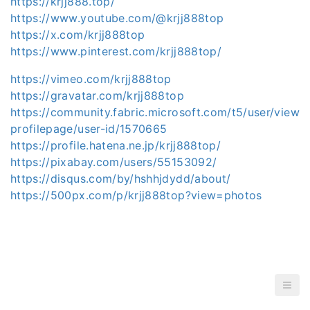
https://krjj888.top/
https://www.youtube.com/@krjj888top
https://x.com/krjj888top
https://www.pinterest.com/krjj888top/
https://vimeo.com/krjj888top
https://gravatar.com/krjj888top
https://community.fabric.microsoft.com/t5/user/view
profilepage/user-id/1570665
https://profile.hatena.ne.jp/krjj888top/
https://pixabay.com/users/55153092/
https://disqus.com/by/hshhjdydd/about/
https://500px.com/p/krjj888top?view=photos