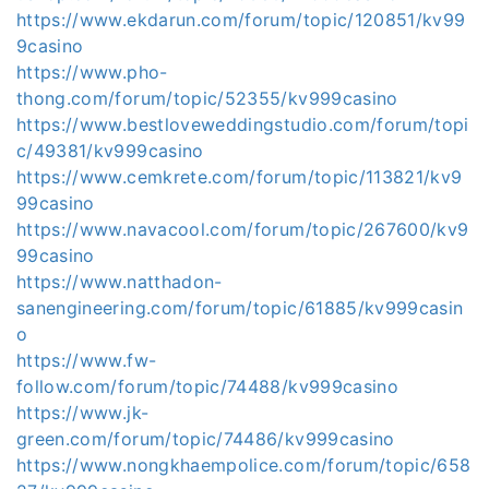
https://www.ekdarun.com/forum/topic/120851/kv99
9casino
https://www.pho-
thong.com/forum/topic/52355/kv999casino
https://www.bestloveweddingstudio.com/forum/topi
c/49381/kv999casino
https://www.cemkrete.com/forum/topic/113821/kv9
99casino
https://www.navacool.com/forum/topic/267600/kv9
99casino
https://www.natthadon-
sanengineering.com/forum/topic/61885/kv999casin
o
https://www.fw-
follow.com/forum/topic/74488/kv999casino
https://www.jk-
green.com/forum/topic/74486/kv999casino
https://www.nongkhaempolice.com/forum/topic/658