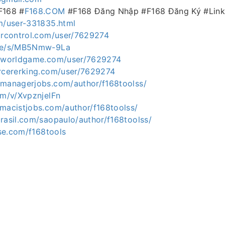
F168 #
F168.COM
#F168 Đăng Nhập #F168 Đăng Ký #Link
om/user-331835.html
tarcontrol.com/user/7629274
.de/s/MB5Nmw-9La
ffworldgame.com/user/7629274
orcererking.com/user/7629274
emanagerjobs.com/author/f168toolss/
om/v/XvpznjelFn
rmacistjobs.com/author/f168toolss/
rasil.com/saopaulo/author/f168toolss/
ise.com/f168tools