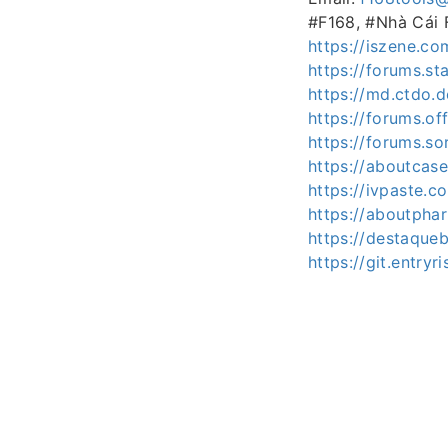
#F168, #Nhà Cái 
https://iszene.c
https://forums.s
https://md.ctdo
https://forums.o
https://forums.s
https://aboutcas
https://ivpaste.c
https://aboutpha
https://destaqueb
https://git.entryr