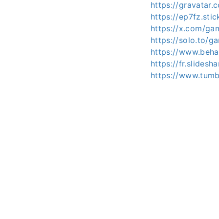
https://gravata
https://ep7fz.stic
https://x.com/g
https://solo.to/
https://www.beh
https://fr.slides
https://www.tum