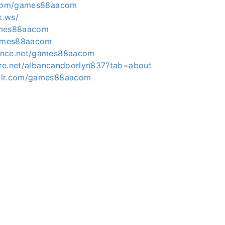
r.com/games88aacom
k.ws/
ames88aacom
games88aacom
ance.net/games88aacom
hare.net/albancandoorlyn837?tab=about
blr.com/games88aacom