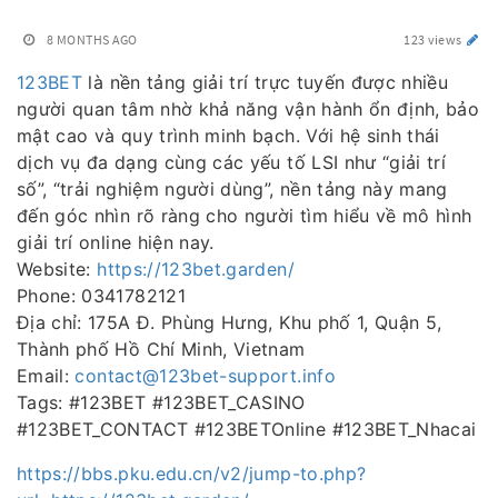
8 MONTHS AGO
123 views
123BET
là nền tảng giải trí trực tuyến được nhiều
người quan tâm nhờ khả năng vận hành ổn định, bảo
mật cao và quy trình minh bạch. Với hệ sinh thái
dịch vụ đa dạng cùng các yếu tố LSI như “giải trí
số”, “trải nghiệm người dùng”, nền tảng này mang
đến góc nhìn rõ ràng cho người tìm hiểu về mô hình
giải trí online hiện nay.
Website:
https://123bet.garden/
Phone: 0341782121
Địa chỉ: 175A Đ. Phùng Hưng, Khu phố 1, Quận 5,
Thành phố Hồ Chí Minh, Vietnam
Email:
contact@123bet-support.info
Tags: #123BET #123BET_CASINO
#123BET_CONTACT #123BETOnline #123BET_Nhacai
https://bbs.pku.edu.cn/v2/jump-to.php?