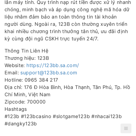
lẫn máy tính. Quy trình nạp rút tiền được xử lý nhanh
chóng, minh bạch và áp dụng công nghệ mã hóa dữ
liệu nhằm đảm bảo an toàn thông tin tài khoản
người dùng. Ngoài ra, 123B còn thường xuyên triển
khai nhiều chương trình thưởng tân thủ, ưu đãi định
kỳ cùng đội ngũ CSKH trực tuyến 24/7.
Thông Tin Liên Hệ
Thương hiệu: 123B
Website:
https://123bb.sa.com/
Email:
support@123bb.sa.com
Hotline: 0965 384 217
Địa chỉ: 176 Đ Hòa Bình, Hòa Thạnh, Tân Phú, Tp. Hồ
Chí Minh, Việt Nam
Zipcode: 700000
Hashtags
#123b #123bcasino #slotgame123b #nhacai123b
#dangky123b