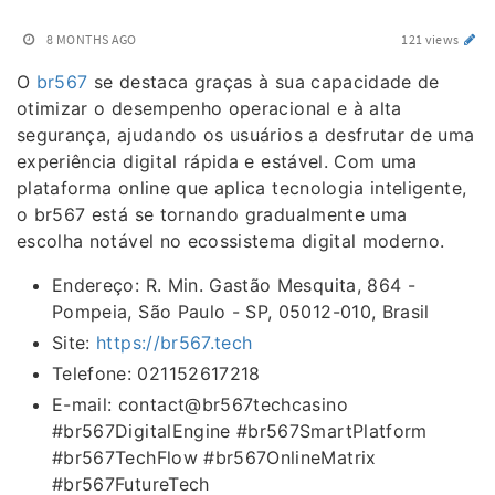
8 MONTHS AGO
121 views
O
br567
se destaca graças à sua capacidade de
otimizar o desempenho operacional e à alta
segurança, ajudando os usuários a desfrutar de uma
experiência digital rápida e estável. Com uma
plataforma online que aplica tecnologia inteligente,
o br567 está se tornando gradualmente uma
escolha notável no ecossistema digital moderno.
Endereço: R. Min. Gastão Mesquita, 864 -
Pompeia, São Paulo - SP, 05012-010, Brasil
Site:
https://br567.tech
Telefone: 021152617218
E-mail: contact@br567techcasino
#br567DigitalEngine #br567SmartPlatform
#br567TechFlow #br567OnlineMatrix
#br567FutureTech