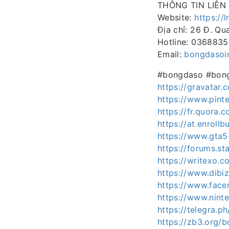
THÔNG TIN LIÊN
Website:
https://
Địa chỉ: 26 Đ. Q
Hotline: 036883
Email:
bongdasoi
#bongdaso #bong
https://gravatar
https://www.pint
https://fr.quora.
https://at.enroll
https://www.gta
https://forums.s
https://writexo.
https://www.dibi
https://www.face
https://www.nint
https://telegra.
https://zb3.org/