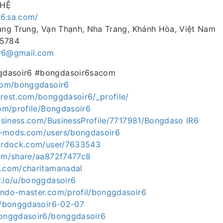
 HỆ
lr6.sa.com/
uang Trung, Vạn Thạnh, Nha Trang, Khánh Hòa, Việt Nam
55784
r6@gmail.com
dasoir6 #bongdasoir6sacom
.com/bonggdasoir6
erest.com/bonggdasoir6/_profile/
com/profile/Bongdasoir6
business.com/BusinessProfile/7717981/Bongdaso IR6
5-mods.com/users/bongdasoir6
tardock.com/user/7633543
com/share/aa872f7477c8
z.com/charitamanadal
r.io/u/bonggdasoir6
endo-master.com/profil/bonggdasoir6
ph/bonggdasoir6-02-07
bonggdasoir6/bonggdasoir6