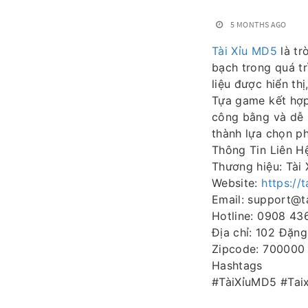
5 MONTHS AGO
Tài Xỉu MD5
là tr
bạch trong quá t
liệu được hiển thị
Tựa game kết hợp
công bằng và dễ 
thành lựa chọn ph
Thông Tin Liên H
Thương hiệu: Tài
Website:
https://
Email: support@t
Hotline: 0908 43
Địa chỉ: 102 Đặn
Zipcode: 700000
Hashtags
#TàiXỉuMD5 #Tai